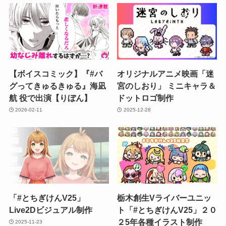
【ボイスコミック】『#バ
オリジナルアニメ映画「迷
グってきゅるきゅる』海凪
宮のしおり」 ミニキャラ＆
航 役で出演【りぼん】
ドットロゴ制作
2026-02-11
2025-12-28
「#とちぎけんV25」
栃木創生Vライバーユニッ
Live2Dビジュアル制作
ト「#とちぎけんV25」２０
２5年各種イラスト制作
2025-11-23