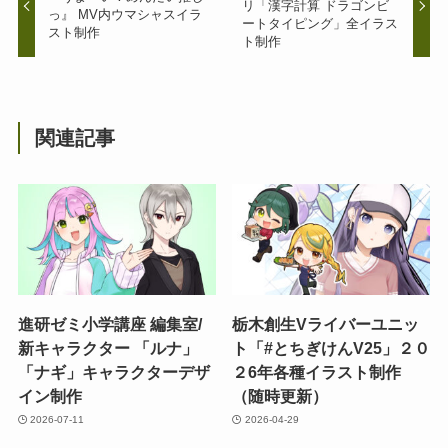
リ「漢字計算 ドラゴンビ
っ』 MV内ウマシャスイラ
ートタイピング」全イラス
スト制作
ト制作
関連記事
進研ゼミ小学講座 編集室/
栃木創生Vライバーユニッ
新キャラクター 「ルナ」
ト「#とちぎけんV25」２０
「ナギ」キャラクターデザ
２6年各種イラスト制作
イン制作
（随時更新）
2026-07-11
2026-04-29