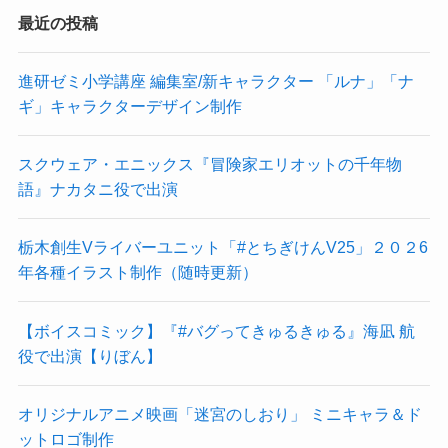
最近の投稿
進研ゼミ小学講座 編集室/新キャラクター 「ルナ」「ナ
ギ」キャラクターデザイン制作
スクウェア・エニックス『冒険家エリオットの千年物
語』ナカタニ役で出演
栃木創生Vライバーユニット「#とちぎけんV25」２０２6
年各種イラスト制作（随時更新）
【ボイスコミック】『#バグってきゅるきゅる』海凪 航
役で出演【りぼん】
オリジナルアニメ映画「迷宮のしおり」 ミニキャラ＆ド
ットロゴ制作