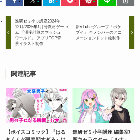
進研ゼミ小３講座2024年
12月/2025年1月号教材ゲー
新VTuberグループ「ポケ
ム 「漢字計算スマッシュ
ブイ」 全メンバーのアニ
ワールド」 アプリTOP背
メーションドット絵制作
景イラスト制作
関連記事
【ボイスコミック】『はる
進研ゼミ小学講座 編集室/
きくんが思春期すぎる』は
新キャラクター 「ルナ」