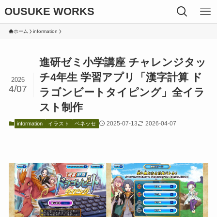
OUSUKE WORKS
ホーム
information
進研ゼミ小学講座 チャレンジタッ
チ4年生 学習アプリ「漢字計算 ド
2026
4/07
ラゴンビートタイピング」全イラ
スト制作
2025-07-13
2026-04-07
information
イラスト
ベネッセ