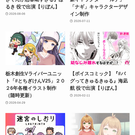
るき 役で出演【りぼん】
「ナギ」キャラクターデザ
イン制作
2026-08-06
2026-07-11
栃木創生Vライバーユニッ
【ボイスコミック】『#バ
ト「#とちぎけんV25」２０
グってきゅるきゅる』海凪
２6年各種イラスト制作
航 役で出演【りぼん】
（随時更新）
2026-02-11
2026-04-29