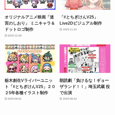
オリジナルアニメ映画「迷
「#とちぎけんV25」
宮のしおり」 ミニキャラ＆
Live2Dビジュアル制作
ドットロゴ制作
2025-11-23
2025-12-28
栃木創生Vライバーユニッ
朗読劇「負けるな！ギョー
ト「#とちぎけんV25」２０
ザランド！！」埼玉武蔵 役
２5年各種イラスト制作
で出演
2025-09-01
2025-08-24